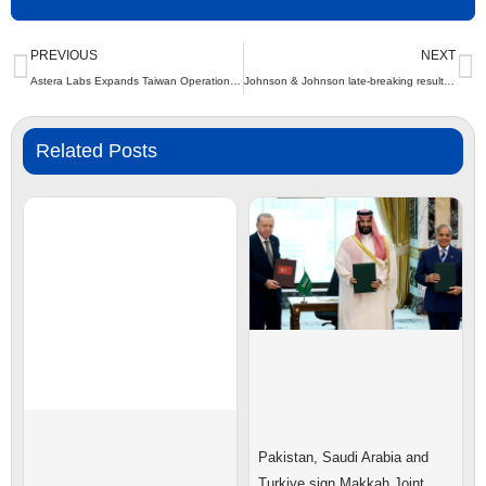
Prev
N
PREVIOUS
NEXT
Astera Labs Expands Taiwan Operations to Accelerate Global AI Infrastructure Buildout
Johnson & Johnson late-breaking results show nipocalimab significantly reduced systemic lupus erythematosus (SLE) disease activity in a Phase 2 study
Related Posts
Pakistan, Saudi Arabia and
Turkiye sign Makkah Joint