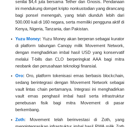
senilai $4,4 juta bersama Tether dan Gnosis. Pendanaan
ini mendukung dompet kripto nonkustodian yang dirancang
bagi ponsel menengah, yang telah diunduh lebih dari
500.000 kali di 160 negara, serta memiliki pengguna aktif di
Kenya, Nigeria, Tanzania, dan Pakistan.
Yuzu Money
:
Yuzu Money akan berperan sebagai kurator
di platform tabungan Canopy milik Movement Network,
dengan menghadirkan imbal hasil USD yang konservatif
melalui T-bills dan CLO berperingkat AAA bagi mitra
neobank dan perusahaan teknologi finansial.
Oro
:
Oro, platform tokenisasi emas berbasis blockchain,
sedang berintegrasi dengan Movement Network sebagai
vault lintas chain pertamanya. Integrasi ini menghadirkan
vault emas penghasil imbal hasil serta infrastruktur
penebusan fisik bagi mitra Movement di pasar
berkembang.
Zoth
: Movement telah berinvestasi di Zoth, yang
mengintegrasikan infrastruktur imbal hasil RWA milik Zoth