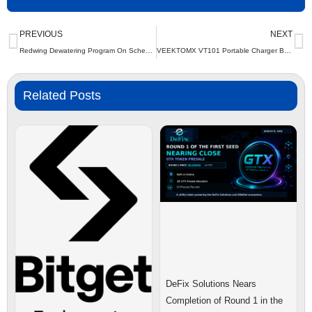
Prev
N
PREVIOUS
NEXT
Redwing Dewatering Program On Schedule
VEEKTOMX VT101 Portable Charger Becomes a Popular Travel Essential with Built-in Cables and Fast Charging Design
Related Posts
DeFix Solutions Nears
Completion of Round 1 in the