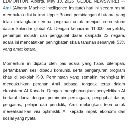
EDMONTON, Alberta, May 19, 2026 (GLOBE NEWSWIRE) —
Amii
(Alberta Machine Intelligence Institute) hari ini secara rasmi
membuka edisi kelima Upper Bound, persidangan AI utama yang
telah melangkaui semua jangkaan untuk menjadi cornerstone
dalam kalendar global AI. Dengan kehadiran 11,000 penyelidik,
pemimpin industri dan penggubal dasar daripada 22 negara,
acara ini mencatatkan peningkatan skala tahunan sebanyak 53%
yang amat ketara.
Momentum ini dipacu oleh pas acara yang habis ditempah,
pertambahan sesi dipacu komuniti, serta penganjuran program
khas di sekolah K-9. Permintaan yang semakin meningkat ini
mengukuhkan peranan Amii sebagai tonggak teras dalam
ekosistem AI Kanada. Dengan menghubungkan penyelidikan AI
bertaraf dunia dengan pemimpin perniagaan, penggubal dasar,
pengasas, pelajar dan pendidik, Amii melangkaui teori untuk
merealisasikan visi optimistik AI kepada impak ekonomi dan
sosial yang nyata.