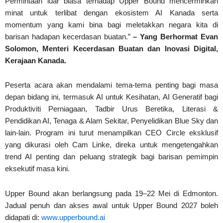
Permintaan luar biasa terhadap Upper Bound mencerminkan
minat untuk terlibat dengan ekosistem AI Kanada serta
momentum yang kami bina bagi meletakkan negara kita di
barisan hadapan kecerdasan buatan.”
– Yang Berhormat Evan
Solomon, Menteri Kecerdasan Buatan dan Inovasi Digital,
Kerajaan Kanada.
Peserta acara akan mendalami tema-tema penting bagi masa
depan bidang ini, termasuk AI untuk Kesihatan, AI Generatif bagi
Produktiviti Perniagaan, Tadbir Urus Beretika, Literasi &
Pendidikan AI, Tenaga & Alam Sekitar, Penyelidikan Blue Sky dan
lain-lain. Program ini turut menampilkan CEO Circle eksklusif
yang dikurasi oleh Cam Linke, direka untuk mengetengahkan
trend AI penting dan peluang strategik bagi barisan pemimpin
eksekutif masa kini.
Upper Bound akan berlangsung pada 19–22 Mei di Edmonton.
Jadual penuh dan akses awal untuk Upper Bound 2027 boleh
didapati di:
www.upperbound.ai