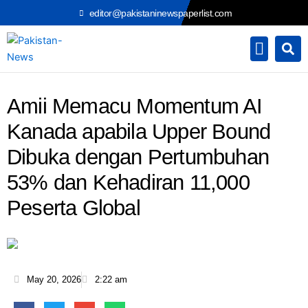
Skip
editor@pakistaninewspaperlist.com
to
content
Amii Memacu Momentum AI
Kanada apabila Upper Bound
Dibuka dengan Pertumbuhan
53% dan Kehadiran 11,000
Peserta Global
May 20, 2026
2:22 am