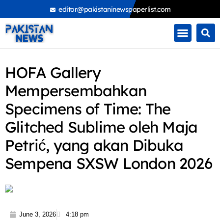
Skip
editor@pakistaninewspaperlist.com
to
content
HOFA Gallery
Mempersembahkan
Specimens of Time: The
Glitched Sublime oleh Maja
Petrić, yang akan Dibuka
Sempena SXSW London 2026
June 3, 2026
4:18 pm