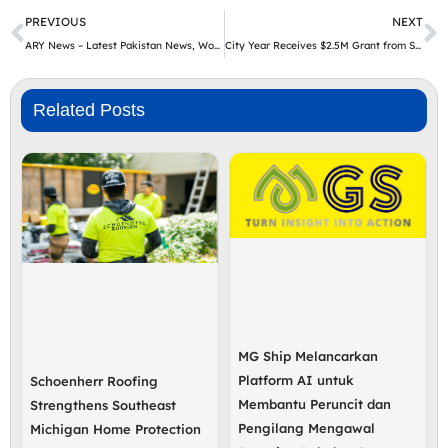
Prev
N
PREVIOUS
NEXT
ARY News – Latest Pakistan News, World News, Business and Sports
City Year Receives $2.5M Grant from ServiceNow to Power Student Success and Build Future-Ready Talent Pipelines
Related Posts
MG Ship Melancarkan
Platform AI untuk
Schoenherr Roofing
Membantu Peruncit dan
Strengthens Southeast
Pengilang Mengawal
Michigan Home Protection