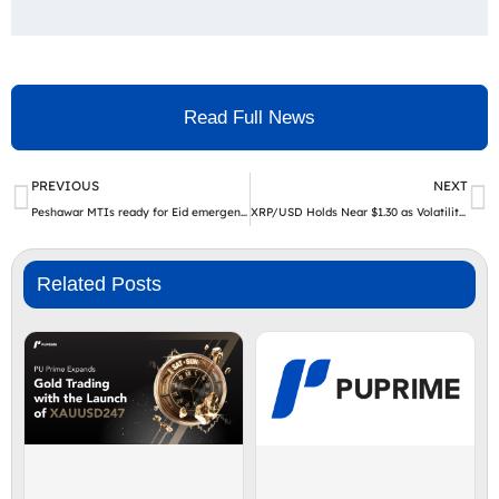
Read Full News
Prev
N
PREVIOUS
NEXT
Peshawar MTIs ready for Eid emergencies | The Express Tribune
XRP/USD Holds Near $1.30 as Volatility Builds and Traders Turn to AI Bots Like AIX Alpha
Related Posts