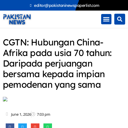
Skip
editor@pakistaninewspaperlist.com
to
content
CGTN: Hubungan China-
Afrika pada usia 70 tahun:
Daripada perjuangan
bersama kepada impian
pemodenan yang sama
June 1, 2026
7:03 pm