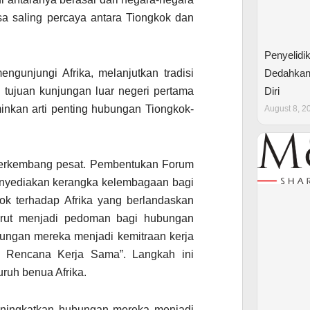
rasa saling percaya antara Tiongkok dan
Penyelidi
Dedahkan
ngunjungi Afrika, melanjutkan tradisi
Diri
tujuan kunjungan luar negeri pertama
minkan arti penting hubungan Tiongkok-
August 8, 2
 berkembang pesat. Pembentukan Forum
nyediakan kerangka kelembagaan bagi
ok terhadap Afrika yang berlandaskan
 turut menjadi pedoman bagi hubungan
bungan mereka menjadi kemitraan kerja
h Rencana Kerja Sama”. Langkah ini
uruh benua Afrika.
ningkatkan hubungan mereka menjadi