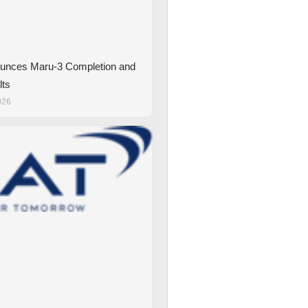
unces Maru-3 Completion and
lts
026