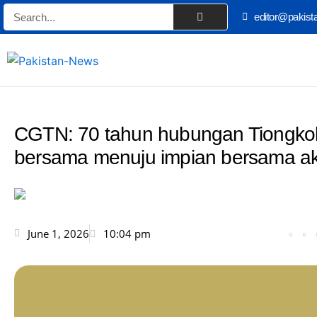
Skip
Search
editor@pakist
to
content
CGTN: 70 tahun hubungan Tiongkok-
bersama menuju impian bersama ak
June 1, 2026
10:04 pm