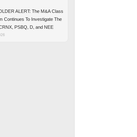
LDER ALERT: The M&A Class
rm Continues To Investigate The
CRNX, PSBQ, D, and NEE
026