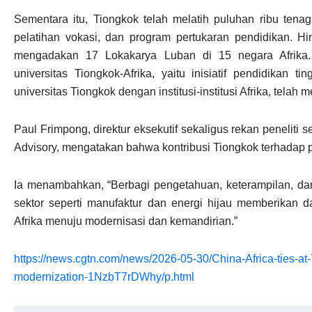
Sementara itu, Tiongkok telah melatih puluhan ribu tenag
pelatihan vokasi, dan program pertukaran pendidikan. Hi
mengadakan 17 Lokakarya Luban di 15 negara Afrika.
universitas Tiongkok-Afrika, yaitu inisiatif pendidikan 
universitas Tiongkok dengan institusi-institusi Afrika, tela
Paul Frimpong, direktur eksekutif sekaligus rekan peneliti se
Advisory, mengatakan bahwa kontribusi Tiongkok terhadap p
Ia menambahkan, “Berbagi pengetahuan, keterampilan, dan
sektor seperti manufaktur dan energi hijau memberikan
Afrika menuju modernisasi dan kemandirian.”
https://news.cgtn.com/news/2026-05-30/China-Africa-ties-at
modernization-1NzbT7rDWhy/p.html