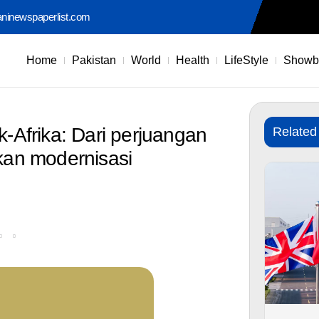
aninewspaperlist.com
Home
Pakistan
World
Health
LifeStyle
Showb
Afrika: Dari perjuangan
Related
an modernisasi