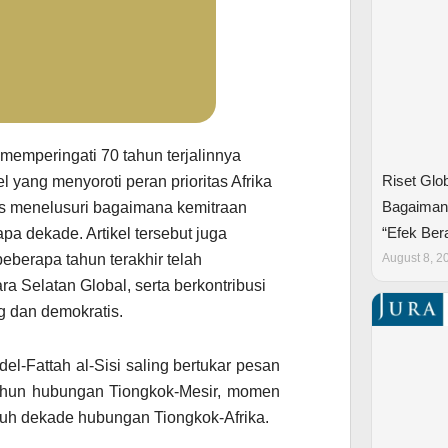
mperingati 70 tahun terjalinnya
Riset Glo
yang menyoroti peran prioritas Afrika
Bagaimana
us menelusuri bagaimana kemitraan
“Efek Bera
pa dekade. Artikel tersebut juga
August 8, 2
berapa tahun terakhir telah
 Selatan Global, serta berkontribusi
g dan demokratis.
el-Fattah al-Sisi saling bertukar pesan
tahun hubungan Tiongkok-Mesir, momen
juh dekade hubungan Tiongkok-Afrika.