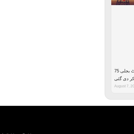
عوام پر ایک اور بوجھ، فی یونٹ بجلی 75
ر دی گئی
August 7, 2