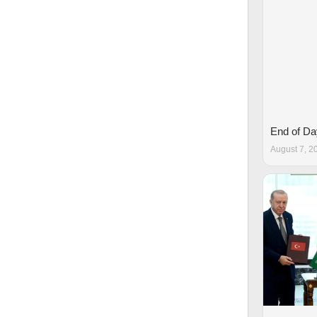
End of D
August 7, 2