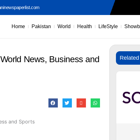
aninewspaperlist.com
Home
Pakistan
World
Health
LifeStyle
Showb
 World News, Business and
Related