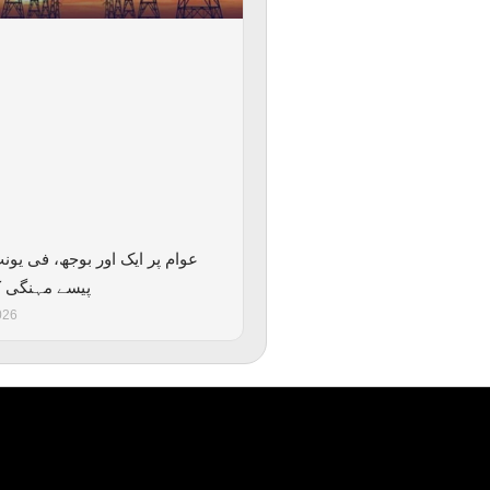
پیسے مہنگی ک
026