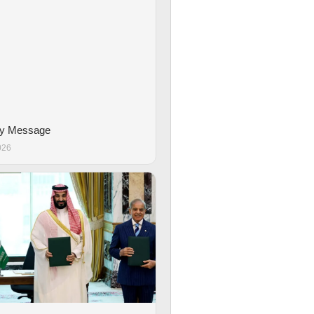
ay Message
026