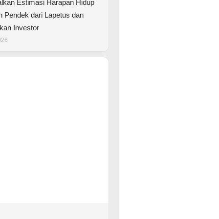
lkan Estimasi Harapan Hidup
h Pendek dari Lapetus dan
an Investor
026