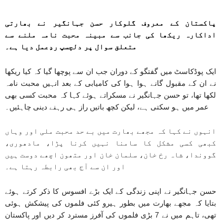
پاکستان کے معروف گلوکار حسن جہانگیر نے بھارتی
اداکارہ ریکھا کی جانب سے مبینہ محبت نامہ ملنے سے
متعلق سوال پر دلچسپ ردِعمل دیا ہے۔
ایک پوڈکاسٹ میں گفتگو کے دوران جب ان سے پوچھا گیا کہ کیا ریکھا
نے ان کے مقبول گانے ہوا ہوا کی کامیابی کے بعد انہیں محبت نامہ
لکھا تھا، تو حسن جہانگیر نے مسکراتے ہوئے کہا کہ محبت کسی بھی
عمر میں ہو سکتی ہے، لیکن کچھ باتیں راز ہی رہنے دینی چاہئیں۔
انہوں نے کہا کہ مجھے بھارت میں بے حد محبت ملی اور وہاں
کبھی کسی مشکل کا سامنا نہیں کرنا پڑا، مادھوری،
گووندا، شاہ رخ خان، سلمان خان اور متھون اچھے دوست ہیں
اور ان سے آج بھی رابطہ رہتا ہے۔
حسن جہانگیر نے اپنی زندگی کے ایک بڑے افسوس کا ذکر کرتے ہوئے
بتایا کہ مجھے بھارت میں بطور ہیرو کئی فلموں کی پیشکش ہوئی
تھی، تاہم میں نے 7 بڑی فلموں کی آفرز مسترد کر دیں اور پاکستان